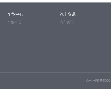
车型中心
汽车资讯
车型中心
汽车资讯
渝公网安备50010