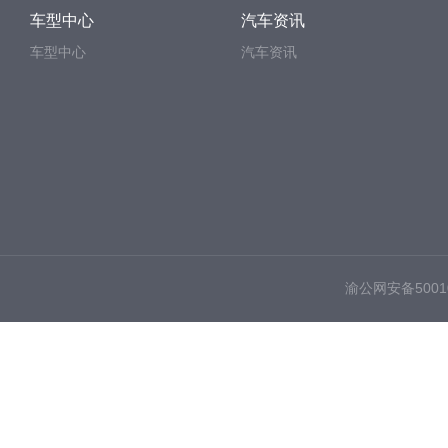
车型中心
汽车资讯
车型中心
汽车资讯
渝公网安备50010